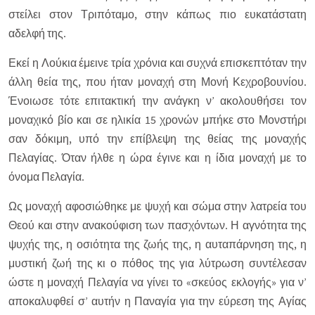
στείλει στον Τριπόταμο, στην κάπως πιο ευκατάστατη
αδελφή της.
Εκεί η Λούκια έμεινε τρία χρόνια και συχνά επισκεπτόταν την
άλλη θεία της, που ήταν μοναχή στη Μονή Κεχροβουνίου.
Ένοιωσε τότε επιτακτική την ανάγκη ν’ ακολουθήσει τον
μοναχικό βίο και σε ηλικία 15 χρονών μπήκε στο Μονστήρι
σαν δόκιμη, υπό την επίβλεψη της θείας της μοναχής
Πελαγίας. Όταν ήλθε η ώρα έγινε και η ίδια μοναχή με το
όνομα Πελαγία.
Ως μοναχή αφοσιώθηκε με ψυχή και σώμα στην λατρεία του
Θεού και στην ανακούφιση των πασχόντων. Η αγνότητα της
ψυχής της, η οσιότητα της ζωής της, η αυταπάρνηση της, η
μυστική ζωή της κι ο πόθος της για λύτρωση συντέλεσαν
ώστε η μοναχή Πελαγία να γίνει το «σκεύος εκλογής» για ν’
αποκαλυφθεί σ’ αυτήν η Παναγία για την εύρεση της Αγίας