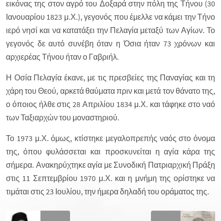
εικόνας της στον αγρό του Δοξαρά στην πόλη της Τήνου (30
Ιανουαρίου 1823 μ.Χ.), γεγονός που έμελλε να κάμει την Τήνο
ιερό νησί και να κατατάξει την Πελαγία μεταξύ των Αγίων. Το
γεγονός δε αυτό συνέβη όταν η Όσια ήταν 73 χρόνων και
αρχιερέας Τήνου ήταν ο Γαβριήλ.
Η Οσία Πελαγία έκανε, με τις πρεσβείες της Παναγίας και τη
χάρη του Θεού, αρκετά θαύματα πριν και μετά τον θάνατο της,
ο όποιος ήλθε στις 28 Απριλίου 1834 μ.Χ. και τάφηκε στο ναό
των Ταξιαρχών του μοναστηριού.
Το 1973 μ.Χ. όμως, κτίστηκε μεγαλοπρεπής ναός στο όνομα
της, όπου φυλάσσεται και προσκυνείται η αγία κάρα της
σήμερα. Ανακηρύχτηκε αγία με Συνοδική Πατριαρχική Πράξη
στις 11 Σεπτεμβρίου 1970 μ.Χ. και η μνήμη της ορίστηκε να
τιμάται στις 23 Ιουλίου, την ήμερα δηλαδή του οράματος της.