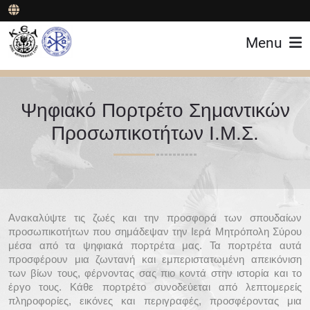
Menu
Ψηφιακό Πορτρέτο Σημαντικών
Προσωπικοτήτων Ι.Μ.Σ.
Ανακαλύψτε τις ζωές και την προσφορά των σπουδαίων
προσωπικοτήτων που σημάδεψαν την Ιερά Μητρόπολη Σύρου
μέσα από τα ψηφιακά πορτρέτα μας. Τα πορτρέτα αυτά
προσφέρουν μια ζωντανή και εμπεριστατωμένη απεικόνιση
των βίων τους, φέρνοντας σας πιο κοντά στην ιστορία και το
έργο τους. Κάθε πορτρέτο συνοδεύεται από λεπτομερείς
πληροφορίες, εικόνες και περιγραφές, προσφέροντας μια