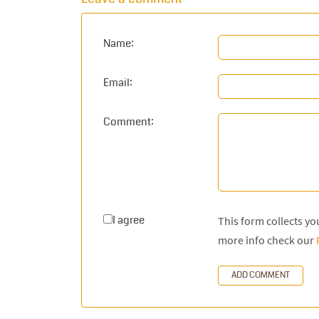
Name:
Email:
Comment:
I agree
This form collects y
more info check our
ADD COMMENT