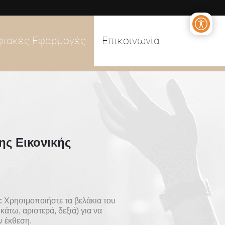
φιακές Εφαρμογές
Επικοινωνία
ης Εικονικής
:
Χρησιμοποιήστε τα βελάκια του
άτω, αριστερά, δεξιά) για να
ν έκθεση.