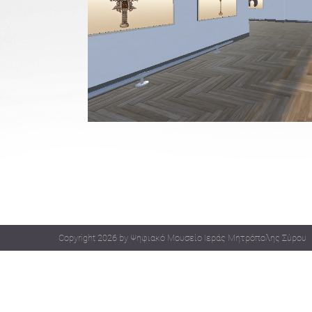
Copyright 2026 by Ψηφιακό Μουσείο Ιεράς Μητρόπολης Σύρου