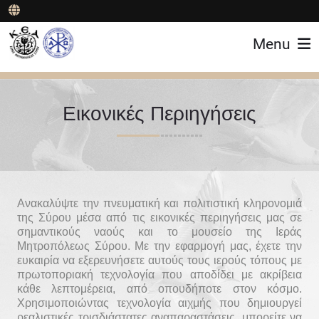
Menu
Εικονικές Περιηγήσεις
Ανακαλύψτε την πνευματική και πολιτιστική κληρονομιά
της Σύρου μέσα από τις εικονικές περιηγήσεις μας σε
σημαντικούς ναούς και το μουσείο της Ιεράς
Μητροπόλεως Σύρου. Με την εφαρμογή μας, έχετε την
ευκαιρία να εξερευνήσετε αυτούς τους ιερούς τόπους με
πρωτοποριακή τεχνολογία που αποδίδει με ακρίβεια
κάθε λεπτομέρεια, από οπουδήποτε στον κόσμο.
Χρησιμοποιώντας τεχνολογία αιχμής που δημιουργεί
ρεαλιστικές τρισδιάστατες αναπαραστάσεις, μπορείτε να