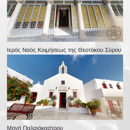
Ιερός Ναός Κοιμήσεως της Θεοτόκου Σύρου
Μονή Παλαιόκαστρου