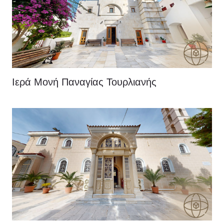
Ιερά Μονή Παναγίας Τουρλιανής