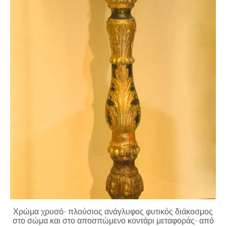
Χρώμα χρυσό· πλούσιος ανάγλυφος φυτικός διάκοσμος
στο σώμα και στο αποσπώμενο κοντάρι μεταφοράς· από